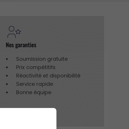
Nos garanties
Soumission gratuite
Prix compétitifs
Réactivité et disponibilité
Service rapide
Bonne équipe