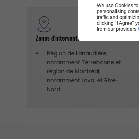
We use Cookies to
personalising conte
traffic and optimizi
clicking "I Agree" 
from our providers
Zones d'intervention
Région de Lanaudière,
notamment Terrebonne et
région de Montréal,
notamment Laval et Rive-
Nord.