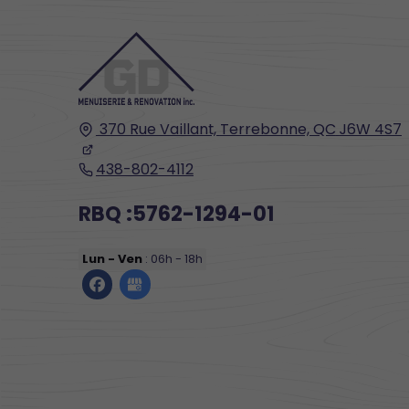
370 Rue Vaillant,
Terrebonne, QC
J6W 4S7
438-802-4112
RBQ :5762-1294-01
Lun - Ven
: 06h - 18h