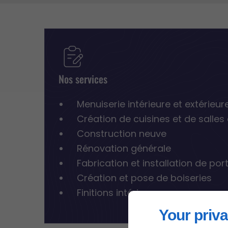
Nos services
Menuiserie intérieure et extérieur
Création de cuisines et de salles
Construction neuve
Rénovation générale
Fabrication et installation de por
Création et pose de boiseries
Finitions intérieures
Your priva