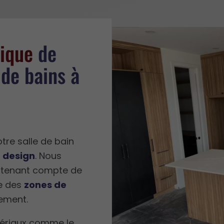
ique
de
 de bains à
otre salle de bain
 design
. Nous
 tenant compte de
ue des
zones de
gement.
tériaux comme le