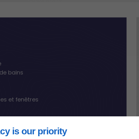
e
 de bains
tes et fenêtres
cy is our priority